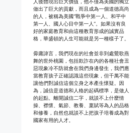
人後體現出巨大價值，他不僅為美國的獨立
做出了巨大的貢獻，而且成為一個道德高尚
的人，被稱為美國“戰爭中第一人、和平中
第一人、國人心目中第一人”。如果沒有良
好的家庭教育和由這種教育形成的誠實品
格，華盛頓的人生可能就是另一種樣子了。
毋庸諱言，我們現在的社會並非到處鶯歌燕
舞的世外桃園，包括欺詐在內的各種社會丑
惡現象冷不防就會在我們身邊發生，我們應
當教育孩子正確認識這些現象，但千萬不能
讓他們對誠信這個立身之本產生懷疑。因
為，誠信是道德和人格的起碼標準，是做人
的起點。離開誠信二字，就談不上什麼情
操、襟懷、氣節、教養、稟賦等為人的品格
和修養，自然也就談不上把孩子培養成為對
國家有用的人才。