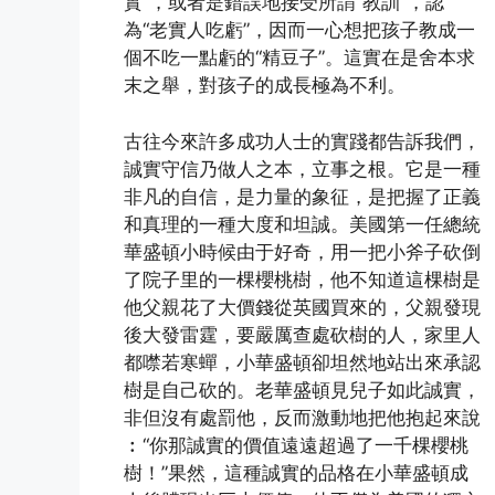
實”，或者是錯誤地接受所謂“教訓”，認
為“老實人吃虧”，因而一心想把孩子教成一
個不吃一點虧的“精豆子”。這實在是舍本求
末之舉，對孩子的成長極為不利。
古往今來許多成功人士的實踐都告訴我們，
誠實守信乃做人之本，立事之根。它是一種
非凡的自信，是力量的象征，是把握了正義
和真理的一種大度和坦誠。美國第一任總統
華盛頓小時候由于好奇，用一把小斧子砍倒
了院子里的一棵櫻桃樹，他不知道這棵樹是
他父親花了大價錢從英國買來的，父親發現
後大發雷霆，要嚴厲查處砍樹的人，家里人
都噤若寒蟬，小華盛頓卻坦然地站出來承認
樹是自己砍的。老華盛頓見兒子如此誠實，
非但沒有處罰他，反而激動地把他抱起來說
︰“你那誠實的價值遠遠超過了一千棵櫻桃
樹！”果然，這種誠實的品格在小華盛頓成