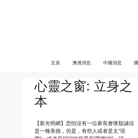
Skip
to
content
主頁
澳洲消息
中國消息
心靈之窗: 立身之
本
【新光明網】恐怕沒有一位家長會懷疑誠信
是一種美德，但是，有些人或者是太“現