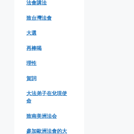
法會講法
致台灣法會
大選
再棒喝
理性
賀詞
大法弟子在兌現使
命
致南美洲法会
參加歐洲法會的大