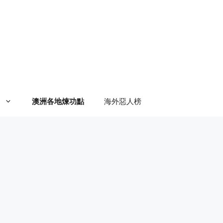
澳洲各地煉功點
海外惡人榜