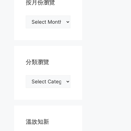
按月份瀏覽
按
月
份
瀏
覽
分類瀏覽
分
類
瀏
覽
溫故知新