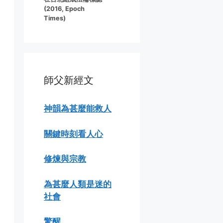
(2016, Epoch
Times)
師父新經文
神韻為甚麼能救人
關鍵時刻看人心
修煉與宗教
為甚麼人類是迷的
社會
驚醒