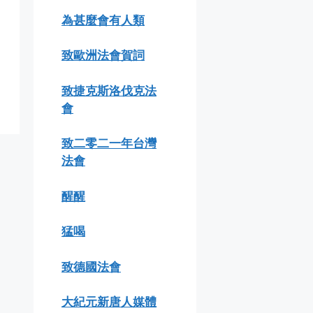
為甚麼會有人類
致歐洲法會賀詞
致捷克斯洛伐克法
會
致二零二一年台灣
法會
醒醒
猛喝
致德國法會
大紀元新唐人媒體