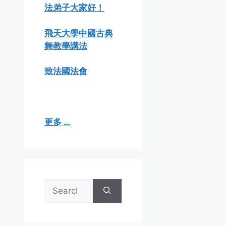
法弟子大家好！
飛天大學中國古典
舞教學講法
致法國法會
更多 …
Search
for: