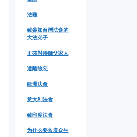
法難
致參加台灣法會的
大法弟子
正確對待師父家人
遠離險惡
歐洲法會
意大利法會
致印度法會
为什么要救度众生