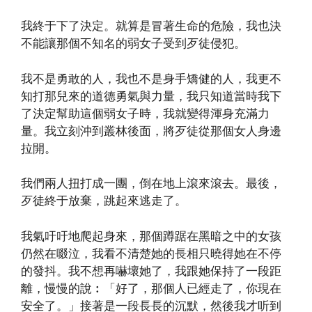
我終于下了決定。就算是冒著生命的危險，我也決
不能讓那個不知名的弱女子受到歹徒侵犯。
我不是勇敢的人，我也不是身手矯健的人，我更不
知打那兒來的道德勇氣與力量，我只知道當時我下
了決定幫助這個弱女子時，我就變得渾身充滿力
量。我立刻沖到叢林後面，將歹徒從那個女人身邊
拉開。
我們兩人扭打成一團，倒在地上滾來滾去。最後，
歹徒終于放棄，跳起來逃走了。
我氣吁吁地爬起身來，那個蹲踞在黑暗之中的女孩
仍然在啜泣，我看不清楚她的長相只曉得她在不停
的發抖。我不想再嚇壞她了，我跟她保持了一段距
離，慢慢的說︰「好了，那個人已經走了，你現在
安全了。」接著是一段長長的沉默，然後我才听到