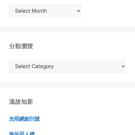
按
月
份
瀏
覽
分類瀏覽
分
類
瀏
覽
溫故知新
光明網創刊號
海外惡人榜