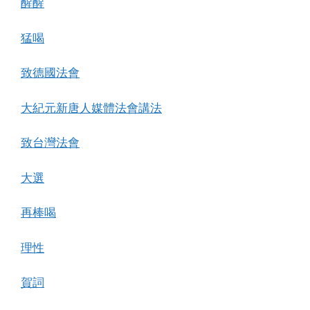
醒醒
猛喝
致德國法會
大紀元新唐人媒體法會講法
致台灣法會
大選
再棒喝
理性
賀詞