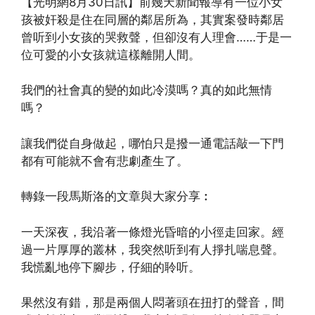
【光明網8月30日訊】前幾天新聞報導有一位小女
孩被奸殺是住在同層的鄰居所為，其實案發時鄰居
曾听到小女孩的哭救聲，但卻沒有人理會……于是一
位可愛的小女孩就這樣離開人間。
我們的社會真的變的如此冷漠嗎？真的如此無情
嗎？
讓我們從自身做起，哪怕只是撥一通電話敲一下門
都有可能就不會有悲劇產生了。
轉錄一段馬斯洛的文章與大家分享︰
一天深夜，我沿著一條燈光昏暗的小徑走回家。經
過一片厚厚的叢林，我突然听到有人掙扎喘息聲。
我慌亂地停下腳步，仔細的聆听。
果然沒有錯，那是兩個人悶著頭在扭打的聲音，間