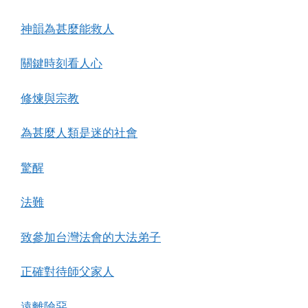
神韻為甚麼能救人
關鍵時刻看人心
修煉與宗教
為甚麼人類是迷的社會
驚醒
法難
致參加台灣法會的大法弟子
正確對待師父家人
遠離險惡