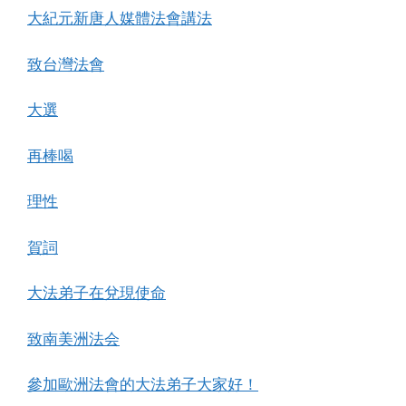
大紀元新唐人媒體法會講法
致台灣法會
大選
再棒喝
理性
賀詞
大法弟子在兌現使命
致南美洲法会
參加歐洲法會的大法弟子大家好！