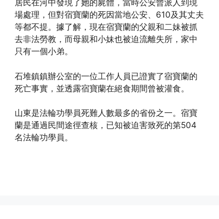
居民在河中發現了她的屍體，當時公安曾派人到現
場處理，但對宿寶蘭的死因當地公安、610及其丈夫
等都不提。據了解，現在宿寶蘭的父親和二妹被抓
去非法勞教，而母親和小妹也被迫流離失所，家中
只有一個小弟。
石堆鎮鎮辦公室的一位工作人員已證實了宿寶蘭的
死亡事實，並透露宿寶蘭在絕食期間曾被灌食。
山東是法輪功學員死難人數最多的省份之一。宿寶
蘭是通過民間途徑查核，已知被迫害致死的第504
名法輪功學員。
(http://www.xinguangming.org)