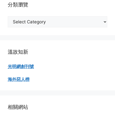
分類瀏覽
分
類
瀏
覽
溫故知新
光明網創刊號
海外惡人榜
相關網站