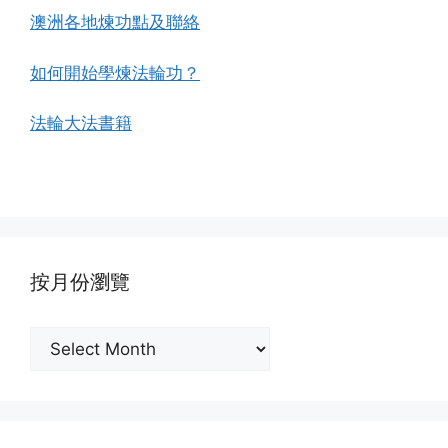
澳洲各地煉功點及聯絡
如何開始學煉法輪功？
法輪大法書籍
按月份瀏覽
按
月
份
瀏
覽