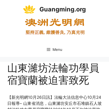
Skip
Guangming.org
to
content
Menu
山東濰坊法輪功學員
宿寶蘭被迫害致死
【新光明網10月26日訊】法輪大法信息中心10月24
日報導– 山東省消息，山東濰坊安丘市石堆鎮石人坡