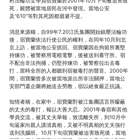
村法輪功女學員宿寶蘭於2001年10月下旬被迫害致
死，屍體被當地居民在河中發現。當地公安
及“610”等對其死因都迴避不提。
消息來源稱，自99年7.20江氏集團開始鎮壓法輪功
後，宿寶蘭依法行使公民的權利，在同年10月到北
京上訪，被當地公安抓回。宿寶蘭因在拘留所裏堅
持煉功，被警察用電棍電擊，後被送到看守所。宿
不配合非法拘捕，仍堅持煉功，被警察拉出去毒
打，當時全所的人都聽到宿被毒打的聲音。2000年
間，宿寶蘭曾多次被當地派出所非法關押，當地公
安部門還企圖將她送去勞教，宿以絕食嚴正抗議。
知情者稱，在家中，宿寶蘭對被江集團謊言所矇蔽
的丈夫的毒打，報以大善大忍。2001年春宿和其他
學員交流，被其丈夫舉報，致流離失所，到10月中
旬返家向親人講清真相，又被不明真相的丈夫強行
送到洗腦班。10月下旬宿寶蘭被迫害致死後，當地