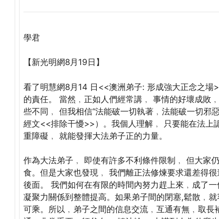
學君
【新光明網8月19日】
看了明慧網8月14 日<<澳洲弟子: 形成強大正念之
的責任。 當然﹐正如人們經常講﹐ 事情的好壞成敗
些不同﹐ 但我相信“法能破一切執著﹐法能破一切邪
經文<<排除干懮>>）。我個人理解﹐ 只要能在法上
重障礙﹐ 就能發揮大法弟子正的力量。
作為大法弟子﹐ 即使有許多不利條件限制﹐ 但大家
食。但是大家也發現﹐ 我們離正法修煉要求還差得很
後面。 我們如何在有限的時間內努力趕上來﹐成了
凝聚力關係到整體提高。如果弟子間的閉塞,鬆散﹐
可乘。所以﹐弟子之間的信息交流﹐互通有無﹐取長