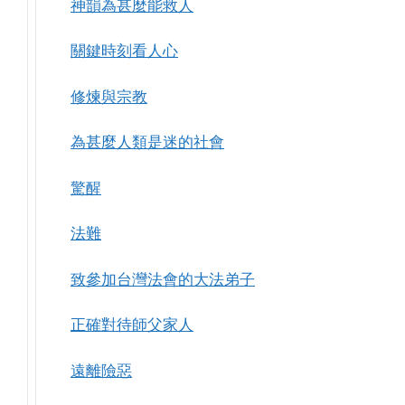
神韻為甚麼能救人
關鍵時刻看人心
修煉與宗教
為甚麼人類是迷的社會
驚醒
法難
致參加台灣法會的大法弟子
正確對待師父家人
遠離險惡