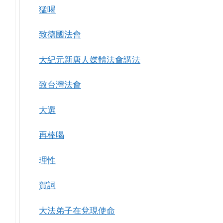
猛喝
致德國法會
大紀元新唐人媒體法會講法
致台灣法會
大選
再棒喝
理性
賀詞
大法弟子在兌現使命