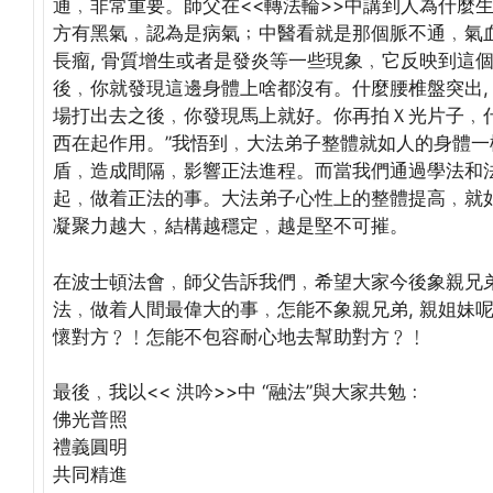
通﹐非常重要。師父在<<轉法輪>>中講到人為什麼生病
方有黑氣﹐認為是病氣﹔中醫看就是那個脈不通﹐氣
長瘤, 骨質增生或者是發炎等一些現象﹐它反映到這
後﹐你就發現這邊身體上啥都沒有。什麼腰椎盤突出,
場打出去之後﹐你發現馬上就好。你再拍Ｘ光片子﹐
西在起作用。”我悟到﹐大法弟子整體就如人的身體一
盾﹐造成間隔﹐影響正法進程。而當我們通過學法和
起﹐做着正法的事。大法弟子心性上的整體提高﹐就
凝聚力越大﹐結構越穩定﹐越是堅不可摧。
在波士頓法會﹐師父告訴我們﹐希望大家今後象親兄弟
法﹐做着人間最偉大的事﹐怎能不象親兄弟, 親姐妹
懷對方﹖﹗怎能不包容耐心地去幫助對方﹖﹗
最後﹐我以<< 洪吟>>中 “融法”與大家共勉﹕
佛光普照
禮義圓明
共同精進