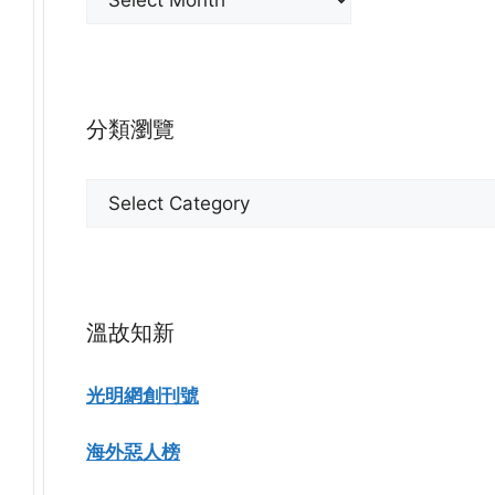
月
份
瀏
覽
分類瀏覽
分
類
瀏
覽
溫故知新
光明網創刊號
海外惡人榜