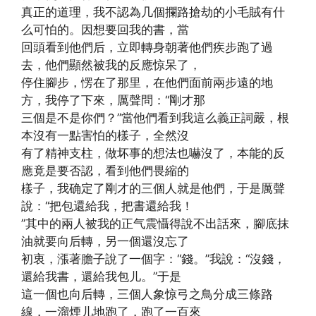
真正的道理，我不認為几個攔路搶劫的小毛賊有什
么可怕的。因想要回我的書，當
回頭看到他們后，立即轉身朝著他們疾步跑了過
去，他們顯然被我的反應惊呆了，
停住腳步，愣在了那里，在他們面前兩步遠的地
方，我停了下來，厲聲問：“剛才那
三個是不是你們？”當他們看到我這么義正詞嚴，根
本沒有一點害怕的樣子，全然沒
有了精神支柱，做坏事的想法也嚇沒了，本能的反
應竟是要否認，看到他們畏縮的
樣子，我确定了剛才的三個人就是他們，于是厲聲
說：“把包還給我，把書還給我！
”其中的兩人被我的正气震懾得說不出話來，腳底抹
油就要向后轉，另一個還沒忘了
初衷，漲著膽子說了一個字：“錢。”我說：“沒錢，
還給我書，還給我包儿。”于是
這一個也向后轉，三個人象惊弓之鳥分成三條路
線，一溜煙儿地跑了，跑了一百來