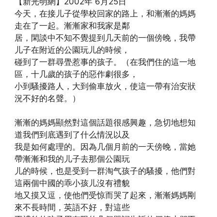
【新光明網】2002年 6月25日
今天，在接儿子從學校回家的路上，和漸漸的媽媽
走在了一起。漸漸家和我家是鄰
居，閑談中不知不覺提到几天前的一個傍晚，我帶
儿子在附近的公園玩儿的時候，
碰到了一群尋舋惹事的孩子。（在我們住的這一地
區，十几歲的孩子的惡作劇很多，
小到騷擾路人，大到偷車放火，使這一帶有治安狀
況不好的名聲。）
漸漸的媽媽顯然對這個話題很感興趣，急切地想知
道我們到底遇到了什么情況以及
我是如何處理的。因為几個月前的一天傍晚，當她
帶漸漸和我的儿子去那個公園玩
儿的時候，也是受到一群淘气孩子的騷擾，他們對
這兩個中國的乖小孩儿沒有禮貌
地又摸又逗，使他們受惊而哭了起來，漸漸媽媽剛
來不長時間，英語不好，對這些