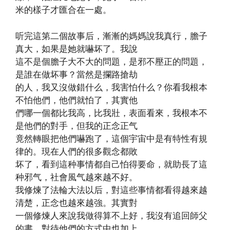
米的樣子才匯合在一處。
听完這第二個故事后，漸漸的媽媽說我真行，膽子
真大，如果是她就嚇坏了。我說
這不是個膽子大不大的問題，是邪不壓正的問題，
是誰在做坏事？當然是攔路搶劫
的人，我又沒做錯什么，我害怕什么？你看我根本
不怕他們，他們就怕了，其實他
們哪一個都比我高，比我壯，表面看來，我根本不
是他們的對手，但我的正念正气
竟然轉眼把他們嚇跑了，這個宇宙中是有特性有規
律的。現在人們的很多觀念都敗
坏了，看到這种事情都自己怕得要命，就助長了這
种邪气，社會風气越來越不好。
我修煉了法輪大法以后，對這些事情都看得越來越
清楚，正念也越來越強。其實對
一個修煉人來說我做得算不上好，我沒有追回師父
的書，對待他們的方式中也加上