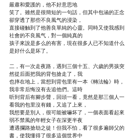
嚴肅和愛護的，他不好意思地
笑了。雖然是很簡短的一句話，但其中包涵的正念
卻穿透了那些不良風气的浸染，
直接碰触到了他善良單純的心靈。同時又使我感到
社會的不良風气，對一個純真的
孩子來說是多么的有害，現在很多人已不知道什么
是好什么是坏了。
二，有一次走夜路，遇到三個十五、六歲的男孩突
然從后面把我的背包搶走了，我
也摔在地上，當想到背包里有一本《轉法輪》時，
我非常后悔沒有去追他們。這時
听到背后有腳步聲，回頭一看，竟然是那三個人一
看我的包里沒有錢，又追了上來，
我想要是別人，很可能被嚇坏了，一個表面看起來
弱不禁風的年輕女子在深更半夜
遭遇攔路搶劫之徒！但我不怕，看了很多遍師父的
書，使我懂得了很多這個世界中