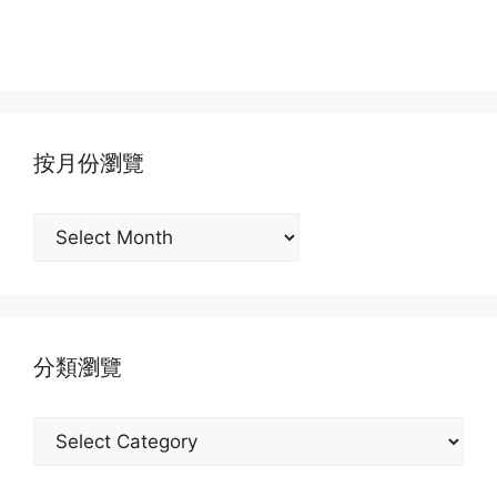
按月份瀏覽
按
月
份
瀏
覽
分類瀏覽
分
類
瀏