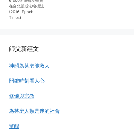
6,300名法輪功學員
在台北組成法輪標誌
(2016, Epoch
Times)
師父新經文
神韻為甚麼能救人
關鍵時刻看人心
修煉與宗教
為甚麼人類是迷的社會
驚醒