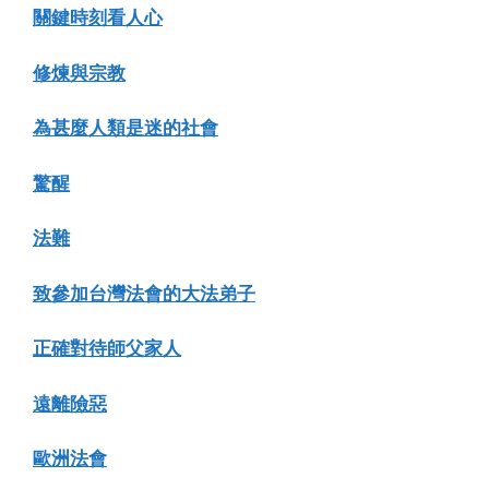
關鍵時刻看人心
修煉與宗教
為甚麼人類是迷的社會
驚醒
法難
致參加台灣法會的大法弟子
正確對待師父家人
遠離險惡
歐洲法會