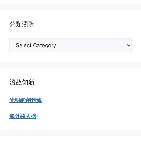
瀏
覽
分類瀏覽
分
類
瀏
覽
溫故知新
光明網創刊號
海外惡人榜