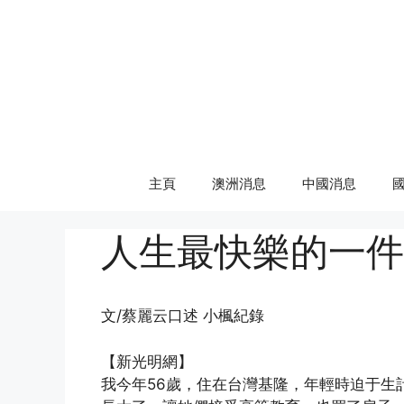
Skip
to
content
主頁
澳洲消息
中國消息
人生最快樂的一件
文/蔡麗云口述 小楓紀錄
【新光明網】
我今年56歲，住在台灣基隆，年輕時迫于生