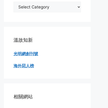
分
類
瀏
覽
溫故知新
光明網創刊號
海外惡人榜
相關網站