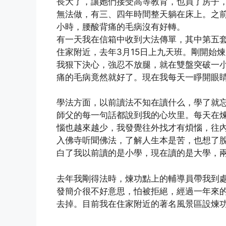
長大了，讓她們接受高等教育，也買了房子
無法做，有三、四年時間整天躺在床上。之
小時，腰酸背痛的毛病沒有好轉。
有一天我在信箱中收到大法傳單，其中第五
住家附近，去年3月15日上九天班。剛開始
我狠下決心，強忍不放腿，就在雙盤突破一
痛的毛病竟然就好了。現在我每天一睜開眼
學法方面，以前讀法不知在讀什么，學了就
師父的每一句話都說到我的心坎里。每天在
惱也越來越少，我發覺往外找才有煩惱，往
入佛寺听聞佛法，了解人生本是苦，也想了
白了我以前讀的是小學，現在讀的是大學，
去年我剛得法時，煉功點上的輔導員帶我到
發簡介很不好意思，怕被拒絕，經過一年來
去掉。目前我在住家附近的著名風景區設煉
(http://www.xinguangming.org)