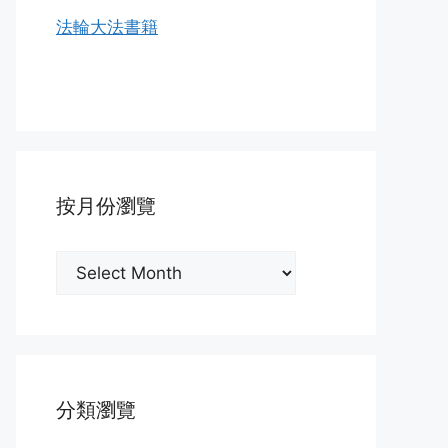
法輪大法書籍
按月份瀏覽
按
月
份
瀏
覽
分類瀏覽