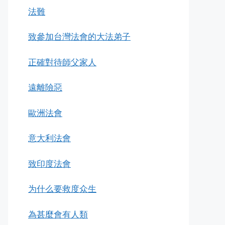
法難
致參加台灣法會的大法弟子
正確對待師父家人
遠離險惡
歐洲法會
意大利法會
致印度法會
为什么要救度众生
為甚麼會有人類