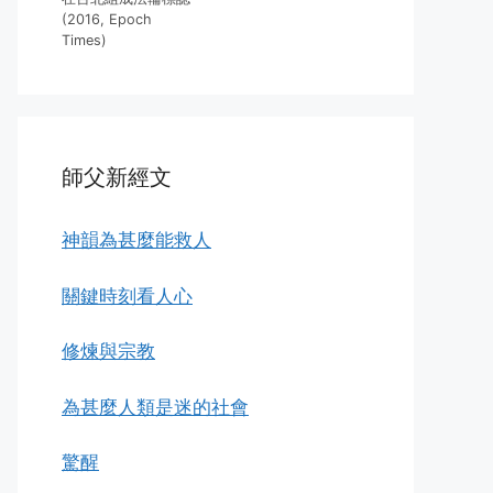
(2016, Epoch
Times)
師父新經文
神韻為甚麼能救人
關鍵時刻看人心
修煉與宗教
為甚麼人類是迷的社會
驚醒