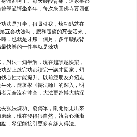
，身體卻垮了。每天腰酸背痛，連家事都
前曾學過禪坐多年，每次來回佛寺要四個
套功法是打坐，很吸引我，煉功點就在
煉第五套功法時，腰和腿痛的死去活來，
小時，也就是才煉一個月，多年腰酸背
睛最快樂的一件事就是煉功。
忘，對法一知半解，現在越讀越快樂，
煉功點上煉完功都讀完一講才回家，煩
內找心性才能提升。以前經朋友介紹走
脫生死，隨著學《轉法輪》的深入，明
兩者完全沒有沖突，大法更為博大精深。
處去弘法煉功、發傳單，剛開始走出來
的磨練，現在發得很自然，執著心漸漸
功點，希望能接引更多有緣人得法。