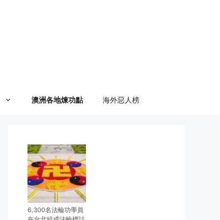
澳洲各地煉功點
海外惡人榜
6,300名法輪功學員
在台北組成法輪標誌