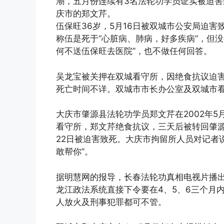
潮，五月份连续有3名法轮功学员证实被迫
庆市的郑文芹。
伍保旺36岁，5月16日被双城市公安局迫害
称伍是死于“心脏病、肺病，好多疾病”，但
何不送伍保旺去医院”，也不做任何回答。
吴龙宝被关押在双城看守所，因绝食抗议迫
死亡时间不详。双城市市长办公室及双城市
大庆市肇源县法轮功学员郑文芹在2002年5
看守所，郑文芹绝食抗议，三天后被转回肇源
22日被迫害致死。大庆市拘留所人员对记者说
敢帮你”。
据明慧网的报导，长春法轮功真相电视片播出
龙江政法系统直接下令要在4、5、6三个月
人放火及刑事犯罪都可不管。