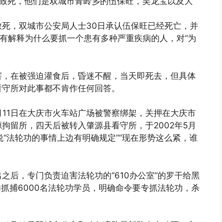
害致死，他们是双城市青岭乡的伍保旺，吴龙宝以及大
致死，双城市公安局人士30日承认伍保旺已经死亡，并
没有解释为什么要抓一个患有多种严重疾病的人，对“为
害，在被强迫灌食后，昏迷不醒，当天即死去，但具体
看守所对此事都不肯作任何回答。
月11日在大庆市火车站广场被警察绑架，关押在大庆市
拘留所，四天后被转入肇源县看守所，于2002年5月
“法轮功的事情上边有明确规定”“现在形势这么紧，谁
之后，专门负责迫害法轮功的“610办公室”的罗干给黑
内抓捕6000名法轮功学员，明确命令要专抓法轮功，杀