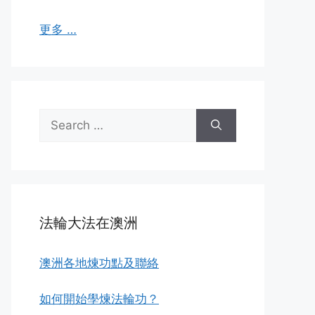
更多 …
Search
for:
法輪大法在澳洲
澳洲各地煉功點及聯絡
如何開始學煉法輪功？