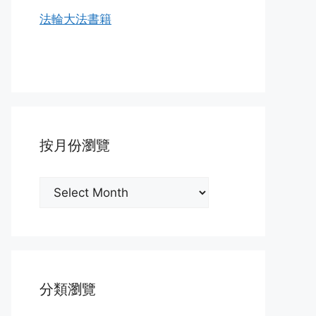
法輪大法書籍
按月份瀏覽
按
月
份
瀏
覽
分類瀏覽