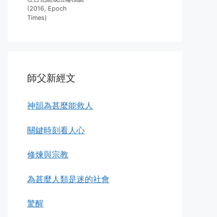
(2016, Epoch
Times)
師父新經文
神韻為甚麼能救人
關鍵時刻看人心
修煉與宗教
為甚麼人類是迷的社會
驚醒