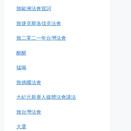
致歐洲法會賀詞
致捷克斯洛伐克法會
致二零二一年台灣法會
醒醒
猛喝
致德國法會
大紀元新唐人媒體法會講法
致台灣法會
大選