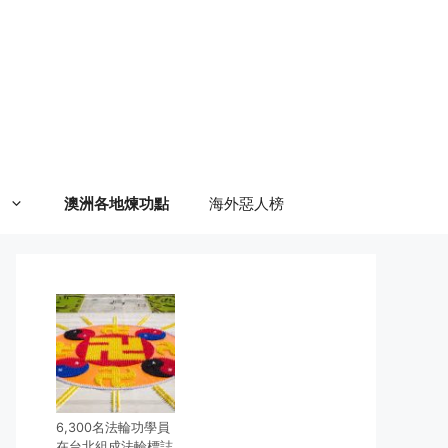
澳洲各地煉功點
海外惡人榜
6,300名法輪功學員
在台北組成法輪標誌