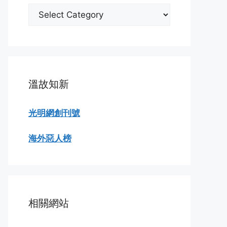
分
類
瀏
覽
溫故知新
光明網創刊號
海外惡人榜
相關網站