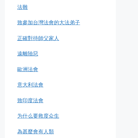
法難
致參加台灣法會的大法弟子
正確對待師父家人
遠離險惡
歐洲法會
意大利法會
致印度法會
为什么要救度众生
為甚麼會有人類