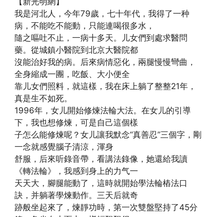
【新光明網】
我是河北人，今年79歲，七十年代，我得了一种
病，不能吃不能動，只能連喝很多水，
隨之嘔吐不止，一病十多天。儿女們到處求醫問
藥。從城鎮小醫院到北京大醫院都
沒能治好我的病。后來病情惡化，兩腿慢慢彎曲，
全身縮成一團，吃飯、大小便全
靠儿女們照料，就這樣，我在床上躺了整整21年，
真是生不如死。
1996年，女儿開始修煉法輪大法。在女儿的引導
下，我也想修煉，可是自己這個樣
子怎么能修煉呢？女儿讓我默念“真善忍”三個字，剛
一念就感覺腦子清涼，渾身
舒服，后來听錄音帶，看講法錄像，她還給我讀
《轉法輪》，我感到身上的力气一
天天大，腳腿能動了，這時就開始學法輪樁法口
訣，并躺著學煉動作。三天后就奇
跡般坐起來了，煉靜功時，第一次雙盤堅持了45分