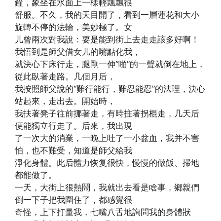
鐘，象坐在水面上一樣輕飄飄很
舒服。不久，我的天目開了，看到一層蓮花和大小
旋轉不停的法輪，美妙極了。女
儿曾兩次對我說：要是能到街上去走走該多好啊！
我悟到是師父借女儿的嘴點化我，
就決心下床行走，腿剛一伸“啪”的一聲就倒在地上，
從此臥著走路。几個月后，
我按照師父說的“難行能行，難忍能忍”的法理，決心
站起來，走出去。開始時，
我扶著凳子往前挪著走，有時拄著拐棍走，几天后
便能獨立行走了。后來，我出現
了一次大的消業，一晚上吐了一小盆血，我并不害
怕，也不難受，知道是師父給我
淨化身體。此后體力恢复很快，慢慢的做飯、掃地
都能做了。
一天，大街上很熱鬧，我就出去看是啥事，鄉親們
倒一下子把我圍住了，都感覺很
奇怪，上下打量我，七嘴八舌地詢問我的身體狀