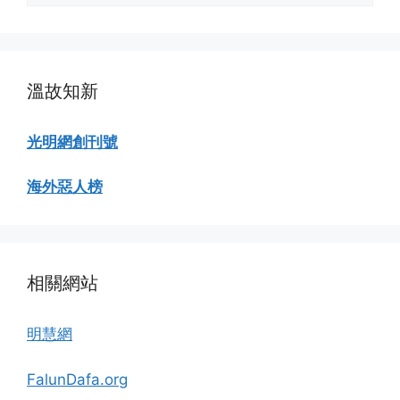
瀏
覽
溫故知新
光明網創刊號
海外惡人榜
相關網站
明慧網
FalunDafa.org