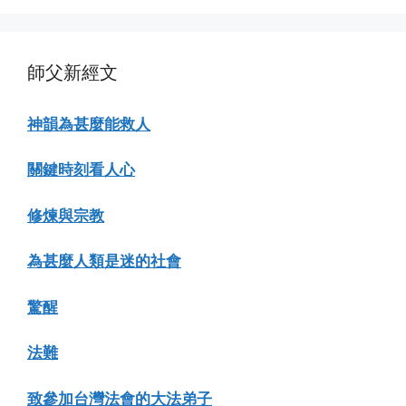
師父新經文
神韻為甚麼能救人
關鍵時刻看人心
修煉與宗教
為甚麼人類是迷的社會
驚醒
法難
致參加台灣法會的大法弟子