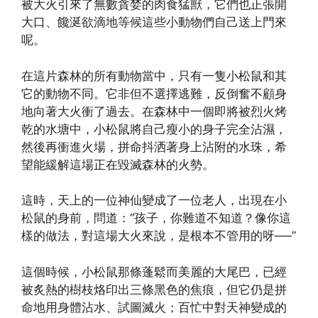
被大火引來了無數貪婪的肉食猛獸，它們也正張開
大口、饞涎欲滴地等候這些小動物們自己送上門來
呢。
在這片森林的所有動物當中，只有一隻小松鼠和其
它的動物不同。它非但不選擇逃難，反倒奮不顧身
地向著大火衝了過去。在森林中一個即將被烈火烤
乾的水塘中，小松鼠將自己瘦小的身子完全沾濕，
然後再衝進火場，拼命抖洒著身上沾附的水珠，希
望能緩解這場正在毀滅森林的火勢。
這時，天上的一位神仙變成了一位老人，出現在小
松鼠的身前，問道：“孩子，你難道不知道？像你這
樣的做法，對這場大火來說，是根本不管用的呀──”
這個時候，小松鼠那條蓬鬆而美麗的大尾巴，已經
被炙熱的樹枝烙印出三條黑色的焦痕，但它仍是拼
命地用身體沾水、試圖滅火；百忙中對天神變成的