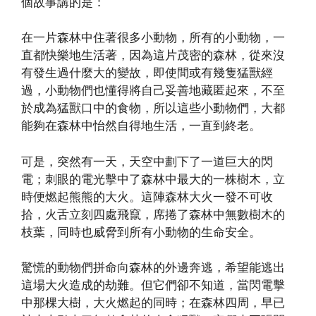
個故事講的是：
在一片森林中住著很多小動物，所有的小動物，一
直都快樂地生活著，因為這片茂密的森林，從來沒
有發生過什麼大的變故，即使間或有幾隻猛獸經
過，小動物們也懂得將自己妥善地藏匿起來，不至
於成為猛獸口中的食物，所以這些小動物們，大都
能夠在森林中怡然自得地生活，一直到終老。
可是，突然有一天，天空中劃下了一道巨大的閃
電；刺眼的電光擊中了森林中最大的一株樹木，立
時便燃起熊熊的大火。這陣森林大火一發不可收
拾，火舌立刻四處飛竄，席捲了森林中無數樹木的
枝葉，同時也威脅到所有小動物的生命安全。
驚慌的動物們拼命向森林的外邊奔逃，希望能逃出
這場大火造成的劫難。但它們卻不知道，當閃電擊
中那棵大樹，大火燃起的同時；在森林四周，早已