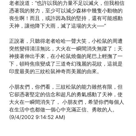
老者說道：“也許以我的力量不足以滅火，但我相信
憑著我的努力，至少可以減少森林中幾隻小動物的
喪生啊！而且，或許因為我的堅持，還有可能感動
天神，讓他降下大雨，滅了這場的大火──”
正說著，只聽得老者哈哈一聲大笑，小松鼠的周遭
突然變得清涼無比，大火在一瞬間消失無蹤了；天
神接著伸出手來，在小松鼠燒傷的尾巴上輕撫了一
下，頓時焦痕變成了三道奇幻瑰麗的花紋，這就是
印度最美的三紋松鼠神奇而美麗的由來。
小朋友們，你們看，三紋松鼠的能力雖然有限，但
它卻憑著堅定的信念和超凡的勇氣感動了天神，使
大火在一瞬間消失了， 小朋友們，希望你們每個人
在生活中也都做一個心中充滿正信、勇敢的人。
(9/4/2002 9:14:52 AM)
(http://www.xinguangming.org)