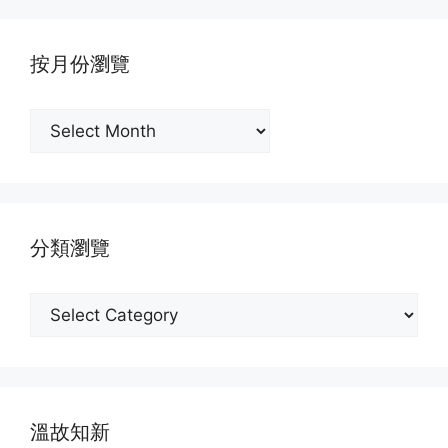
按月份瀏覽
按
月
份
瀏
覽
分類瀏覽
分
類
瀏
覽
溫故知新