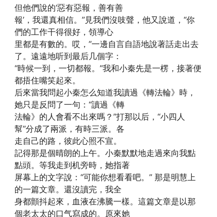
但他們說的‘惡有惡報，善有善
報’，我還真相信。”見我們沒吱聲，他又說道，“你
們的工作干得很好，領導心
里都是有數的。哎，”一邊自言自語地說著話走出去
了。遠遠地听到最后几個字：
“時候一到，一切都報。”我和小秦先是一楞，接著便
都捂住嘴笑起來。
后來當我問起小秦怎么知道我讀過《轉法輪》時，
她只是反問了一句：“讀過《轉
法輪》的人會看不出來嗎？”打那以后，“小四人
幫”分成了兩派，有時三派。各
走自己的路，彼此心照不宣。
記得那是個晴朗的上午。小秦默默地走過來向我點
點頭。等我走到机旁時，她指著
屏幕上的文字說：“可能你想看看吧。” 那是明慧上
的一篇文章。還沒讀完，我全
身都顫抖起來，血液在沸騰一樣。這篇文章是以那
個老太太的口气寫成的。原來她