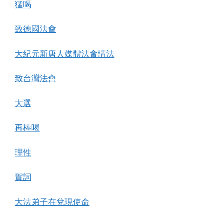
猛喝
致德國法會
大紀元新唐人媒體法會講法
致台灣法會
大選
再棒喝
理性
賀詞
大法弟子在兌現使命