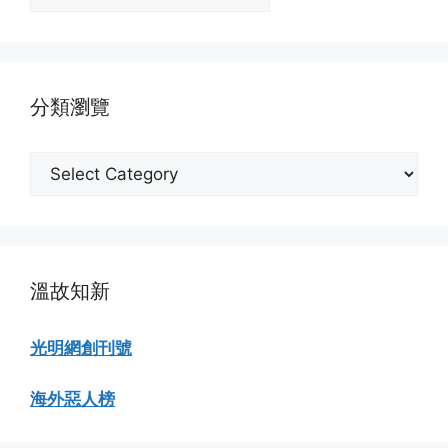
月
份
瀏
覽
分類瀏覽
分
類
瀏
覽
溫故知新
光明網創刊號
海外惡人榜