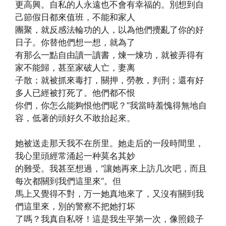
更高興。自私的人永遠也不會有幸福的。別想到自
己節假日都來值班，不能和家人
團聚，就反感法輪功的人，以為他們攪亂了你的好
日子。你替他們想一想，就為了
有那么一點自由讀一讀書，煉一煉功，就被弄得有
家不能歸，甚至家破人亡，妻离
子散；就被抓來毒打，關押，勞教，判刑；還有好
多人已經被打死了。他們都不恨
你們，你怎么能夠恨他們呢？”我當時羞愧得無地自
容，低著的頭好久不敢抬起來。
她被送走那天我不在所里。她走后的一段時間里，
我心里頭經常涌起一种莫名其妙
的難受。我甚至想過，“讓她再來上訪几次吧，而且
每次都關到我們這里來”。但
馬上又覺得不對，万一她真地來了，又沒有關到我
們這里來，別的警察不把她打坏
了嗎？我真自私呀！這是我生平第一次，像照鏡子