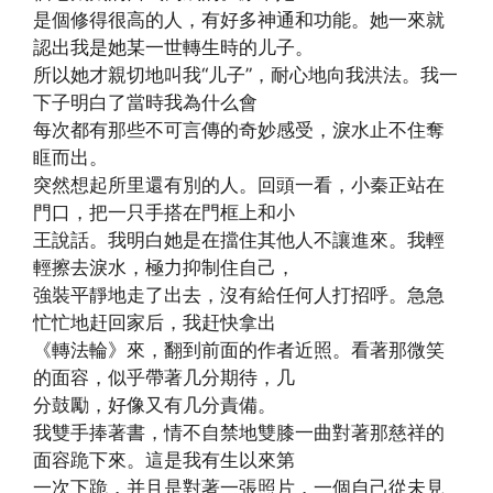
是個修得很高的人，有好多神通和功能。她一來就
認出我是她某一世轉生時的儿子。
所以她才親切地叫我“儿子”，耐心地向我洪法。我一
下子明白了當時我為什么會
每次都有那些不可言傳的奇妙感受，淚水止不住奪
眶而出。
突然想起所里還有別的人。回頭一看，小秦正站在
門口，把一只手搭在門框上和小
王說話。我明白她是在擋住其他人不讓進來。我輕
輕擦去淚水，極力抑制住自己，
強裝平靜地走了出去，沒有給任何人打招呼。急急
忙忙地赶回家后，我赶快拿出
《轉法輪》來，翻到前面的作者近照。看著那微笑
的面容，似乎帶著几分期待，几
分鼓勵，好像又有几分責備。
我雙手捧著書，情不自禁地雙膝一曲對著那慈祥的
面容跪下來。這是我有生以來第
一次下跪，并且是對著一張照片，一個自己從未見