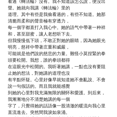
看過《轉法輪》沒有。我不知道該怎么說，便沒出
聲。她就向我講《轉法輪》里的
道理。其中有些是我偷看過的，有些不知道。她那
清脆而柔和的聲音極有穿透力，
每一個字都直打入我心中。她的語气中帶著一种祥
和，甚至甜蜜，讓人老想听下去。
但我慢慢低下頭，不敢正對她的眼睛，因為她眼光
明亮，慈祥中帶著庄重和威嚴，
可能就是他們說的慈悲的力量。難怪小莫捏緊的拳
頭要松開。我想，誰的拳頭都得
在這眼光中松開的。我听著她講，一點也沒有要阻
止她的想法，對她講的道理也沒
有半點怀疑。心里好像早就知道她不會亂說、不會
說一句假話的。而且我就能感覺
到她的心里對我充滿無限的關怀和愛護。到后來，
我漸漸地分不清楚她講的每一個
字了，只覺得她的話語像一股清澈的暖流向我心里
直流進去。突然間我淚如泉涌。