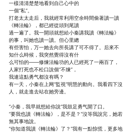
一樣清清楚楚地看到自己心中的
一個“私”。
打老太太走后，我就經常利用空余時間偷著讀一讀
《轉法輪》，都已經從頭到尾讀
過一遍了。我一開頭就想給小秦講我讀《轉法輪》
的事，叫她也讀一讀。但心里總
有些害怕，万一她去向所長講了可不得了。后來不
知什么時候，我突然覺得沒有什
么可怕的——修煉法輪功的人已經死了一兩百了，
人家打死也不松口說個“不煉”，
我連這點勇气都沒有嗎？
有一天，小秦在上网“監視”明慧的動向。我看四下沒
人，就走進去站在她旁邊。
“小秦，我早就想給你說”我鼓足勇气開了口。
“要我也讀《轉法輪》，是不是？”沒等我說完，她若
無其事地說。
“你知道我讀《轉法輪》了？”我有一點惊慌，更多地