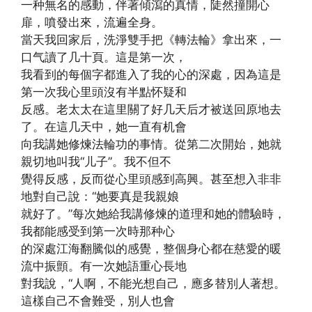
一种無名的感動，伴著傾瀉的真情，陡然撞開心
扉，噴發出來，流遍全身。
當天我回家后，洗淨雙手把《轉法輪》拿出來，一
口气讀了几十頁。這是第一次，
我看到的每個字都進入了我的心的深處，因為這是
第一次我心里頭沒有半點怀疑和
反感。老太太在這里關了好几天后才被送回原地去
了。在這几天中，她一直有机會
向我講她修煉法輪功的事情。從第二次開始，她就
親切地叫我“儿子”。我不但不
覺得反感，反而從心里頭感到高興。甚至想入非非
地對自己說：“她要真是我親娘
就好了。”每次她給我講修煉的道理和她的體驗時，
我都能感受到第一次時那种心
的深處江海翻騰似的感覺，整個身心都在慈愛的暖
流中振顫。有一次她語重心長地
對我說，“人啊，不能光想自己，應多替別人著想。
這樣自己不會難受，別人也會