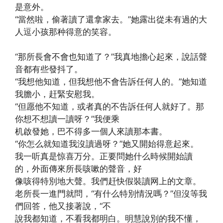
是意外。
“當然啦，偷著讀了還拿家去。”她露出從未有過的大
人逗小孩那种得意的笑容。
“那所長會不會也知道了？”我真地擔心起來，說話聲
音都有些發抖了。
“我想他知道，但我想他不會告訴任何人的。”她知道
我膽小，赶緊安慰我。
“但愿他不知道，或者真的不告訴任何人就好了。那
你想不想讀一讀呀？”我便乘
机啟發她，巴不得多一個人來讀那本書。
“你怎么就知道我沒讀過呀？”她又開始得意起來。
我一听真是惊喜万分。正要問她什么時候開始讀
的，外面傳來所長咳嗽的聲音，好
像咳得特別地大聲。我們赶快假裝讀网上的文章。
老所長一進門就問，“有什么特別情況嗎？”但沒等我
們回答，他又接著說，“不
說我都知道，不看我都明白。明慧說別的我不懂，