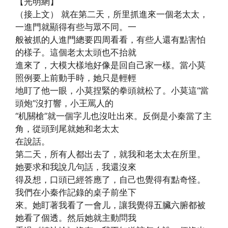
【光明網】
（接上文） 就在第二天，所里抓進來一個老太太，
一進門就顯得有些与眾不同。一
般被抓的人進門總要四周看看，有些人還有點害怕
的樣子。這個老太太頭也不抬就
進來了，大模大樣地好像是回自己家一樣。當小莫
照例要上前動手時，她只是輕輕
地盯了他一眼，小莫捏緊的拳頭就松了。小莫這“當
頭炮”沒打響，小王罵人的
“机關槍”就一個字儿也沒吐出來。反倒是小秦當了主
角，從頭到尾就她和老太太
在說話。
第二天，所有人都出去了，就我和老太太在所里。
她要求和我說几句話，我還沒來
得及想，口頭已經答應了，自己也覺得有點奇怪。
我們在小秦作記錄的桌子前坐下
來。她盯著我看了一會儿，讓我覺得五臟六腑都被
她看了個透。然后她就主動問我